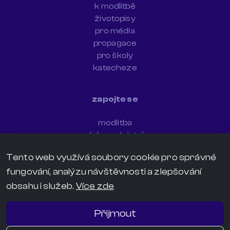
k modlitbě
životopisy
pro média
propagace
pro školy
katecheze
zapojte se
modlitba
dobrovolnictví
newsletter
Tento web využívá soubory cookie pro správné
sdílejte svědectví
fungování, analýzu návštěvnosti a zlepšování
darujte
kontakt
obsahu i služeb.
Více zde
grafický manuál
GDPR
Přijmout
Licence