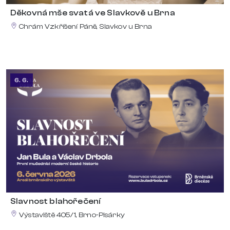
Děkovná mše svatá ve Slavkově u Brna
Chrám Vzkříšení Páně, Slavkov u Brna
6. 6.
Slavnost blahořečení
Výstaviště 405/1, Brno-Pisárky