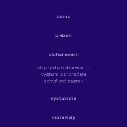
domů
příběh
blahořečení
jak probíhá blahořečení?
význam blahořečení
schválený zázrak
výstaviště
materiály