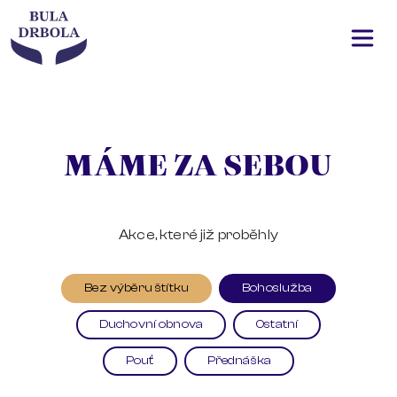
MÁME ZA SEBOU
Akce, které již proběhly
Bez výběru štítku
Bohoslužba
Duchovní obnova
Ostatní
Pouť
Přednáška