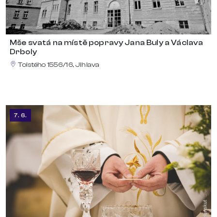
Mše svatá na místě popravy Jana Buly a Václava
Drboly
Tolstého 1556/16, Jihlava
7. 6.