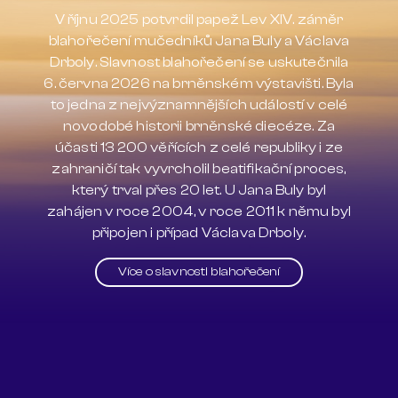
V říjnu 2025 potvrdil papež Lev XIV. záměr
blahořečení mučedníků Jana Buly a Václava
Drboly. Slavnost blahořečení se uskutečnila
6. června 2026 na brněnském výstavišti. Byla
to jedna z nejvýznamnějších událostí v celé
novodobé historii brněnské diecéze. Za
účasti 13 200 věřících z celé republiky i ze
zahraničí tak vyvrcholil beatifikační proces,
který trval přes 20 let. U Jana Buly byl
zahájen v roce 2004, v roce 2011 k němu byl
připojen i případ Václava Drboly.
Více o slavnosti blahořečení