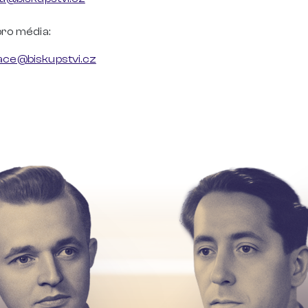
pro média:
ce@biskupstvi.cz