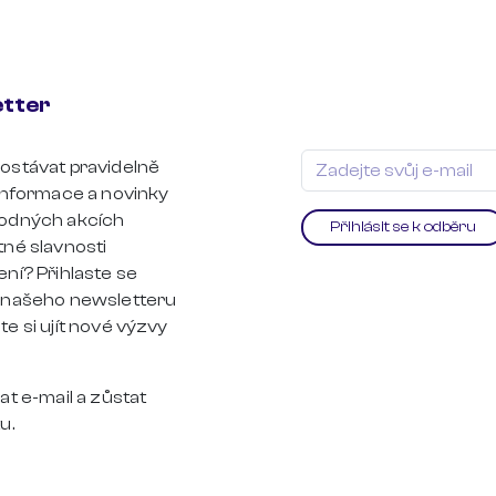
tter
ostávat pravidelně
 informace a novinky
odných akcích
Přihlásit se k odběru
tné slavnosti
ní? Přihlaste se
 našeho newsletteru
e si ujít nové výzvy
at e-mail a zůstat
u.