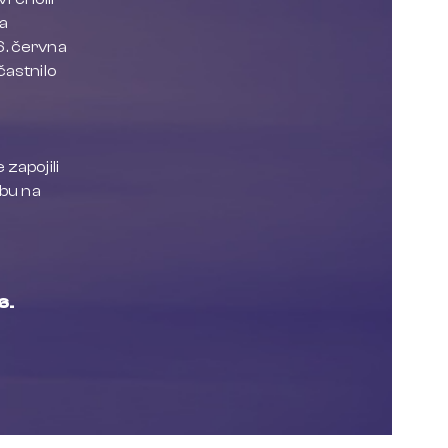
na
6. června
častnilo
 zapojili
žbu na
6.