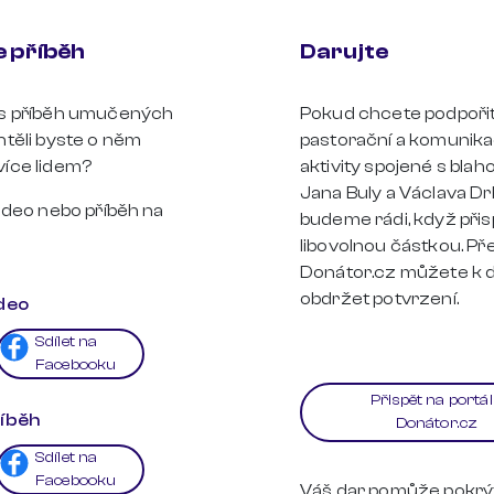
e příběh
Darujte
ás příběh umučených
Pokud chcete podpoři
htěli byste o něm
pastorační a komunika
více lidem?
aktivity spojené s bla
Jana Buly a Václava Dr
video nebo příběh na
budeme rádi, když přis
libovolnou částkou. Pře
Donátor.cz můžete k
obdržet potvrzení.
ideo
Sdílet na
Facebooku
Přispět na portá
říběh
Donátor.cz
Sdílet na
Facebooku
Váš dar pomůže pokrý