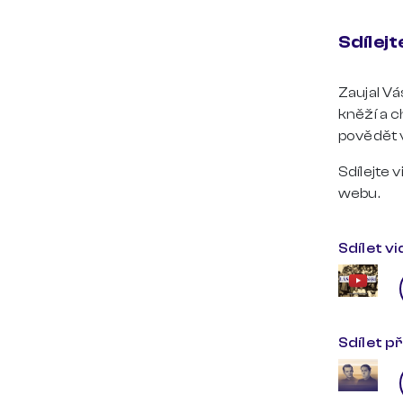
Sdílejt
Zaujal V
kněží a c
povědět 
Sdílejte 
webu.
Sdílet v
Sdílet p