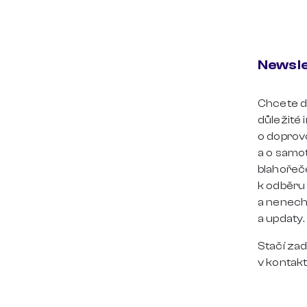
Newsle
Chcete d
důležité
o doprov
a o samo
blahořeče
k odběru
a nenecht
a updaty.
Stačí zad
v kontakt