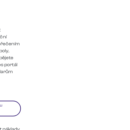
t
ční
hořečením
boly,
pějete
s portál
 darům
lu
t náklady