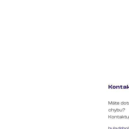
Konta
Máte dota
chybu?
Kontaktuj
buladrbo