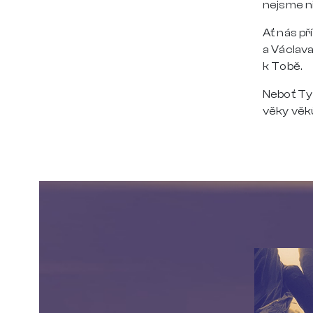
nejsme n
Ať nás př
a Václava
k Tobě.
Neboť Ty 
věky věk