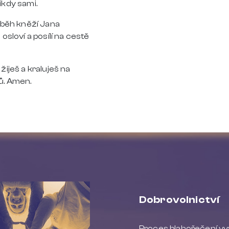
ikdy sami.
íběh kněží Jana
 osloví a posílí na cestě
žiješ a kraluješ na
ů. Amen.
Dobrovolnictví
Proces blahořečení vyv