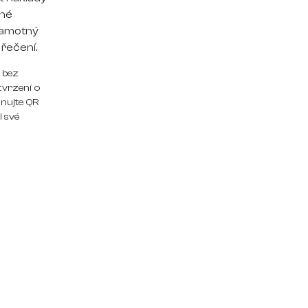
dné
samotný
řečení.
 bez
tvrzení o
nujte QR
i své