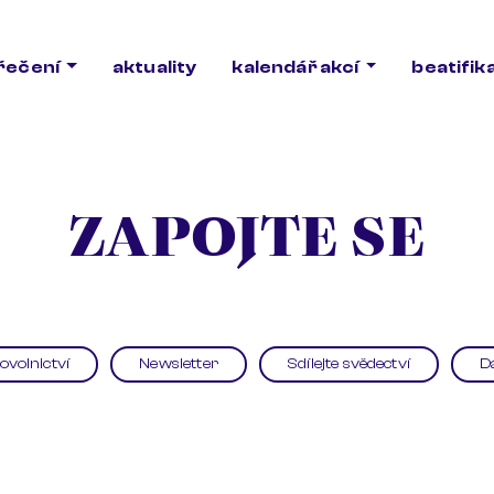
ořečení
aktuality
kalendář akcí
beatifik
ZAPOJTE SE
ovolnictví
Newsletter
Sdílejte svědectví
D