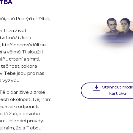
TBA
i, náš Pastýři a Příteli,
 Ti za život
tví kněží Jana
, kteří odpověděli na
 a věrně Ti sloužili
tvář utrpení a smrti.
atečnost, pokora
v Tebe jsou pro nás
 a výzvou.
Stáhnout modli
ě o dar živé a zralé
kartičku
šech okolností. Dej nám
ce, která odpouští,
 to těžké, a odvahu
ému hledání pravdy.
ej nám, že s Tebou