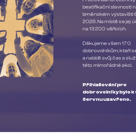
beatifikační slavností 
brněnském výstavišti 
2026. Na místě se jej ú
na 13 200 věřících.
Děkujeme všem 170
dobrovolníkům, kteří se
a nabídli svůj čas a slu
této mimořádné akci.
Přihlašování pro
dobrovolníky bylo k 
červnu uzavřeno.