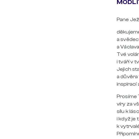
MODLI
Pane Ježíš
děkujeme
a svědec
a Václava
Tvé volání
i tváří v 
Jejich st
a důvěra 
inspirací
Prosíme T
víry za v
sílu k lás
i když je
k vytrval
Připomín