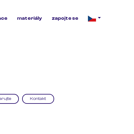
ace
materiály
zapojte se
arujte
Kontakt