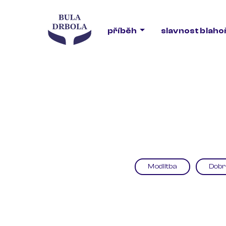
příběh
slavnost blah
Modlitba
Dobr