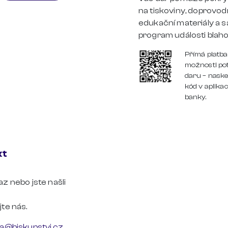
na tiskoviny, doprovo
edukační materiály a 
program události blaho
Přímá platba
možnosti po
daru – naske
kód v aplikac
banky.
kt
z nebo jste našli
te nás.
la@biskupstvi.cz