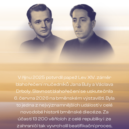
V říjnu 2025 potvrdil papež Lev XIV. záměr
blahořečení mučedníků Jana Buly a Václava
Drboly. Slavnost blahořečení se uskutečnila
6. června 2026 na brněnském výstavišti. Byla
to jedna z nejvýznamnějších událostí v celé
novodobé historii brněnské diecéze. Za
účasti 13 200 věřících z celé republiky i ze
zahraničí tak vyvrcholil beatifikační proces,