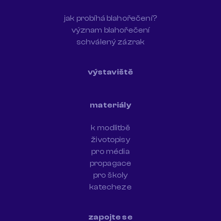
jak probíhá blahořečení?
význam blahořečení
schválený zázrak
výstaviště
materiály
k modlitbě
životopisy
pro média
propagace
pro školy
katecheze
zapojte se