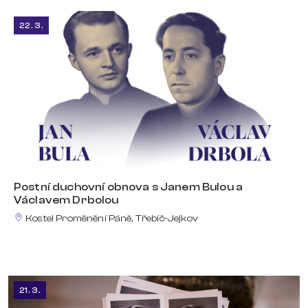
22. 3.
Postní duchovní obnova s Janem Bulou a
Václavem Drbolou
Kostel Proměnění Páně, Třebíč-Jejkov
21. 3.