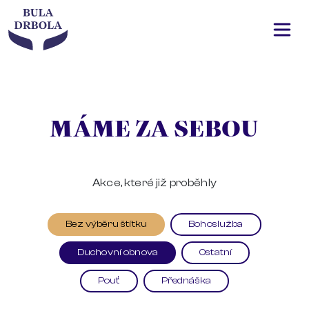
MÁME ZA SEBOU
Akce, které již proběhly
Bez výběru štítku
Bohoslužba
Duchovní obnova
Ostatní
Pouť
Přednáška