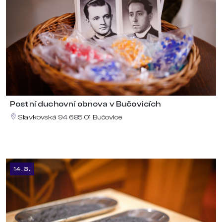
Postní duchovní obnova v Bučovicích
Slavkovská 94 685 01 Bučovice
14. 3.