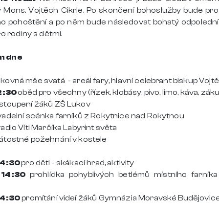
 Mons. Vojtěch Cikrle. Po skončení bohoslužby bude pr
no pohoštění a po něm bude následovat bohatý odpoledn
ro rodiny s dětmi.
m dne
kovná mše svatá - areál fary, hlavní celebrant biskup Vojtě
12:30
oběd pro všechny (řízek, klobásy, pivo, limo, káva, zák
stoupení žáků ZŠ Lukov
vadelní scénka farníků z Rokytnice nad Rokytnou
vadlo Víti Marčíka Labyrint světa
átostné požehnání v kostele
14:30
pro děti - skákací hrad, aktivity
 14:30
prohlídka pohyblivých betlémů místního farník
14:30
promítání videí žáků Gymnázia Moravské Budějovic