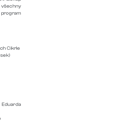
o všechny
í program
ch Cikrle
usek)
a Eduarda
e