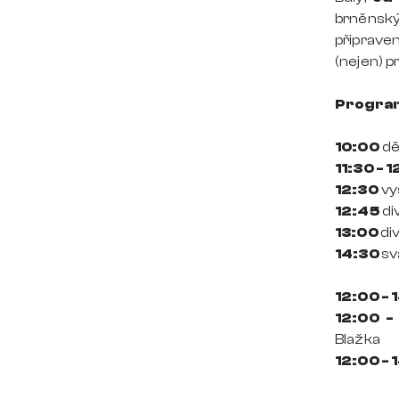
brněnský
připrave
(nejen) p
Progra
10:00
dě
11:30 - 
12:30
vy
12:45
di
13:00
di
14:30
sv
12:00 - 
12:00 -
Blažka
12:00 - 