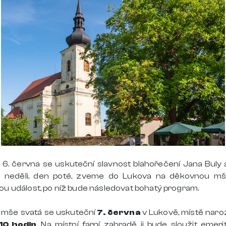
 6. června se uskuteční slavnost blahořečení Jana Buly 
V neděli, den poté, zveme do Lukova na děkovnou mš
ou událost, po níž bude následovat bohatý program.
mše svatá se uskuteční
7. června
v Lukově, místě naro
10 hodin
. Na místní farní zahradě ji bude sloužit emeri