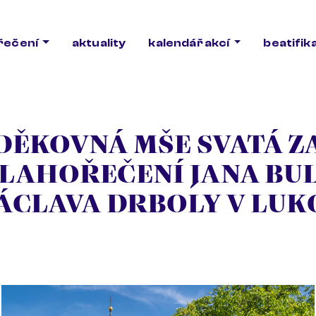
ořečení
aktuality
kalendář akcí
beatifik
DĚKOVNÁ MŠE SVATÁ Z
LAHOŘEČENÍ JANA BU
VÁCLAVA DRBOLY V LUK