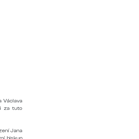
a Václava
i za tuto
zení Jana
tní biskup