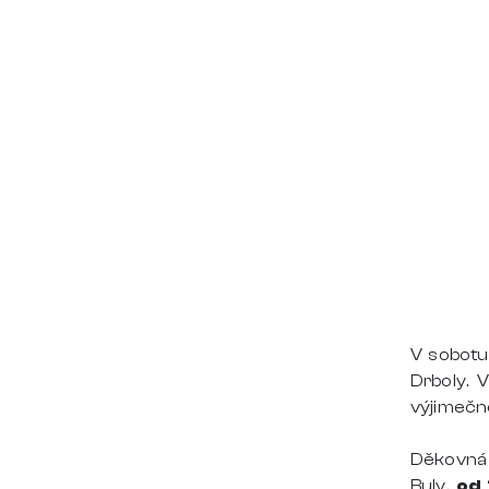
V sobotu
Drboly. 
výjimečn
Děkovná 
Buly,
od 