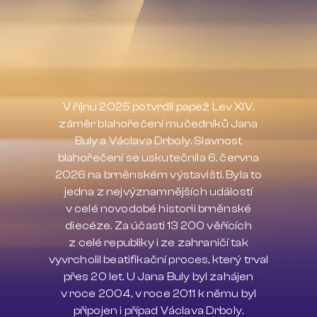
V říjnu 2025 potvrdil papež Lev XIV.
záměr blahořečení mučedníků Jana
Buly a Václava Drboly. Slavnost
blahořečení se uskutečnila 6. června
2026 na brněnském výstavišti. Byla to
jedna z nejvýznamnějších událostí
v celé novodobé historii brněnské
diecéze. Za účasti 13 200 věřících
z celé republiky i ze zahraničí tak
vyvrcholil beatifikační proces, který trval
přes 20 let. U Jana Buly byl zahájen
v roce 2004, v roce 2011 k němu byl
připojen i případ Václava Drboly.