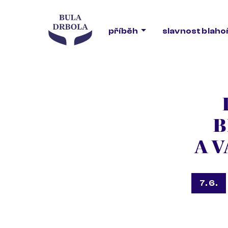
příběh
slavnost blah
B
A 
7. 6.