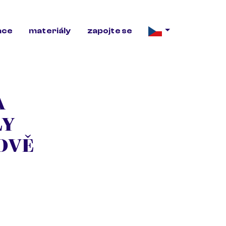
ace
materiály
zapojte se
A
LY
OVĚ