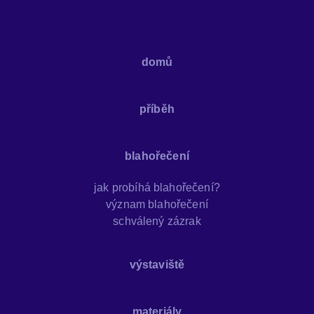
domů
příběh
blahořečení
jak probíhá blahořečení?
význam blahořečení
schválený zázrak
výstaviště
materiály