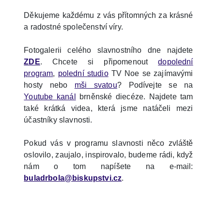
Děkujeme každému z vás přítomných za krásné
a radostné společenství víry.
Fotogalerii celého slavnostního dne najdete
ZDE
. Chcete si připomenout
dopolední
program
,
polední studio
TV Noe se zajímavými
hosty nebo
mši svatou
? Podívejte se na
Youtube kanál
brněnské diecéze. Najdete tam
také krátká videa, která jsme natáčeli mezi
účastníky slavnosti.
Pokud vás v programu slavnosti něco zvláště
oslovilo, zaujalo, inspirovalo, budeme rádi, když
nám o tom napíšete na e-mail:
buladrbola@biskupstvi.cz
.