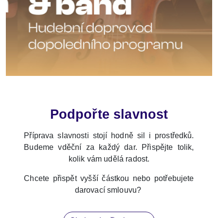
Podpořte slavnost
Petr Špaček je český violoncellista, absolvent jedné
z nejprestižnějších amerických hudebních univerzit
Příprava slavnosti stojí hodně sil i prostředků.
a žák mnoha světoznámých violoncellistů. Patřil mezi
Budeme vděční za každý dar. Přispějte tolik,
spoluzakladatele Prague Cello Quartetu, po rozpadu
kolik vám udělá radost.
jejich původní sestavy zahájil sólovou dráhu. V roce
2007 vyhrál mezinárodní rozhlasovou soutěž
Chcete přispět vyšší částkou nebo potřebujete
Concertino Praga. Vystupuje jako sólista
darovací smlouvu?
s významnými orchestry. Koncertuje nejen v Evropě,
ale také v Americe a Asii.