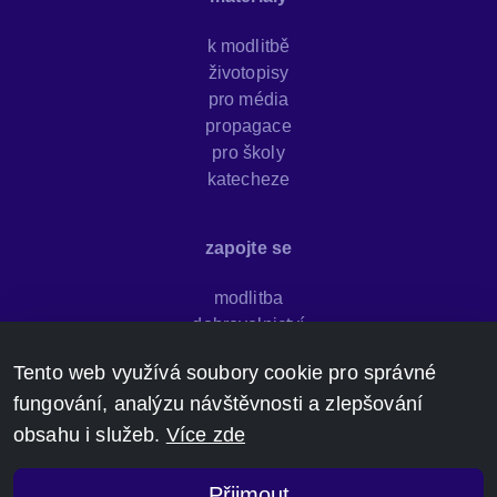
k modlitbě
životopisy
pro média
propagace
pro školy
katecheze
zapojte se
modlitba
dobrovolnictví
newsletter
Tento web využívá soubory cookie pro správné
sdílejte svědectví
fungování, analýzu návštěvnosti a zlepšování
darujte
kontakt
obsahu i služeb.
Více zde
grafický manuál
GDPR
Přijmout