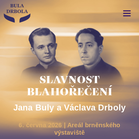
SLAVNOST
BLAHOŘEČENÍ
Jana Buly a Václava Drboly
6. června 2026 | Areál brněnského
výstaviště