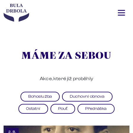
MÁME ZA SEBOU
Akce, které již proběhly
Bohoslužba
Duchovní obnova
Ostatní
Pouť
Přednáška
2. 8.