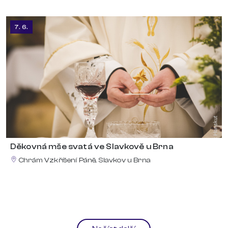
7. 6.
Děkovná mše svatá ve Slavkově u Brna
Chrám Vzkříšení Páně, Slavkov u Brna