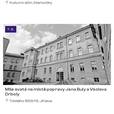
Kulturní dům, Starovičky
7. 6.
Mše svatá na místě popravy Jana Buly a Václava
Drboly
Tolstého 1556/16, Jihlava