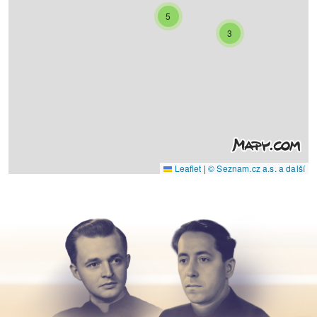
5
3
Leaflet
|
© Seznam.cz a.s. a další