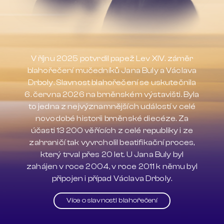
V říjnu 2025 potvrdil papež Lev XIV. záměr
blahořečení mučedníků Jana Buly a Václava
Drboly. Slavnost blahořečení se uskutečnila
6. června 2026 na brněnském výstavišti. Byla
to jedna z nejvýznamnějších událostí v celé
novodobé historii brněnské diecéze. Za
účasti 13 200 věřících z celé republiky i ze
zahraničí tak vyvrcholil beatifikační proces,
který trval přes 20 let. U Jana Buly byl
zahájen v roce 2004, v roce 2011 k němu byl
připojen i případ Václava Drboly.
Více o slavnosti blahořečení