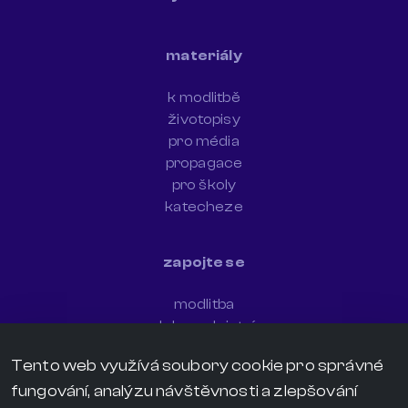
materiály
k modlitbě
životopisy
pro média
propagace
pro školy
katecheze
zapojte se
modlitba
dobrovolnictví
newsletter
Tento web využívá soubory cookie pro správné
sdílejte svědectví
fungování, analýzu návštěvnosti a zlepšování
darujte