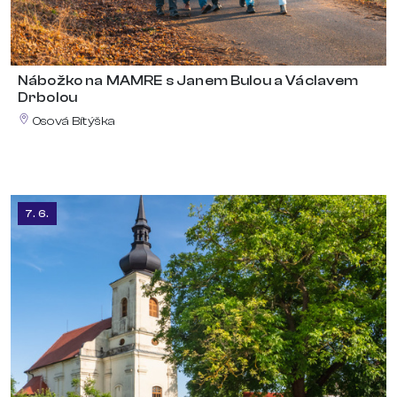
Nábožko na MAMRE s Janem Bulou a Václavem
Drbolou
Osová Bítýška
7. 6.