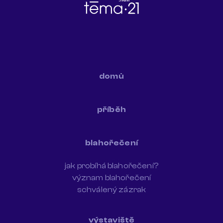
domů
příběh
blahořečení
jak probíhá blahořečení?
význam blahořečení
schválený zázrak
výstaviště