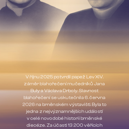
V říjnu 2025 potvrdil papež Lev XIV.
záměr blahořečení mučedníků Jana
Buly a Václava Drboly. Slavnost
blahořečení se uskutečnila 6. června
2026 na brněnském výstavišti. Byla to
jedna z nejvýznamnějších událostí
v celé novodobé historii brněnské
diecéze. Za účasti 13 200 věřících