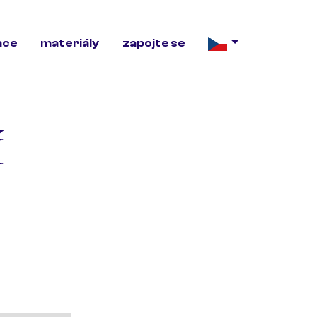
ace
materiály
zapojte se
Í