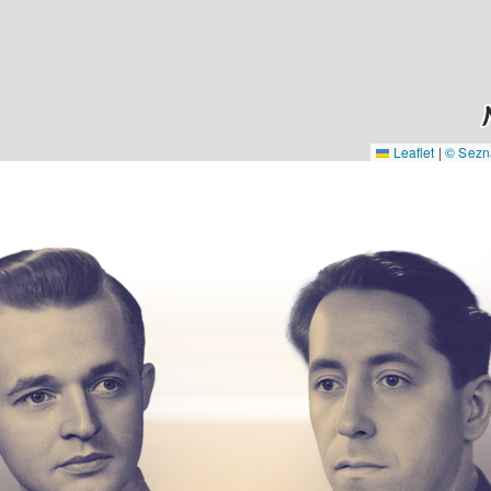
Leaflet
|
© Sezna