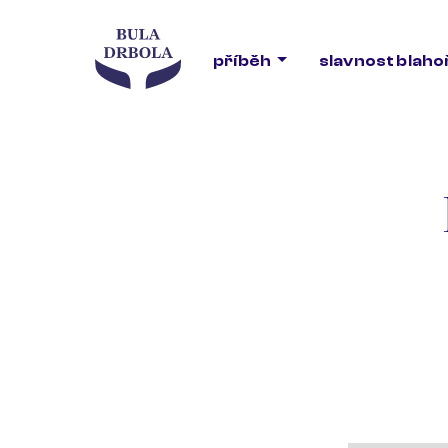
příběh
slavnost blah