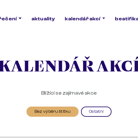
ořečení
aktuality
kalendář akcí
beatifik
KALENDÁŘ AKC
Blížící se zajímavé akce
Bez výběru štítku
Ostatní