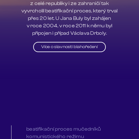
z celé republiky i ze zahraničí tak
vyvrcholil beatifikační proces, který trval
přes 20 let. U Jana Buly byl zahájen
v roce 2004, v roce 2011 k němu byl
připojen i případ Václava Drboly.
Více o slavnosti blahořečení
beatifikační proces mučedníků
komunistického režimu