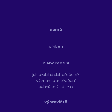
domů
příběh
blahořečení
jak probíhá blahořečení?
význam blahořečení
schválený zázrak
výstaviště