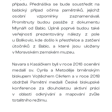
případu. Přednáška se bude soustředit na
babický případ očima pamětníků, jejichž
osobní vzpomínky zaznamenávali.
Promítnuty budou pasáže z dokumentu
Mlynáři od Babic. Úplně poprvé budou také
veřejnosti prezentovány nálezy z pole
u Bolíkovic, kde došlo k přestřelce a zatčení
útočníků z Babic, a které jsou uloženy
v Moravském zemském muzeu.
Navara s Kasáčkem byli v roce 2016 oceněni
medailí sv. Cyrila a Metoděje brněnským
biskupem Vojtěchem Cikrlem a v roce 2018
obdrželi Pamětní medaili České biskupské
konference za dlouholetou aktivní práci
v oblasti odkrývání a mapování zvůle
totalitního režimu.