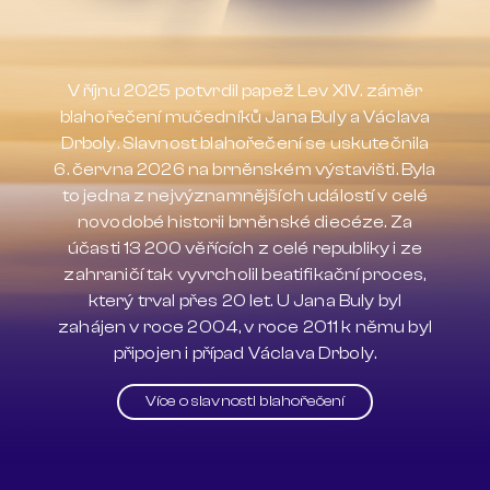
V říjnu 2025 potvrdil papež Lev XIV. záměr
blahořečení mučedníků Jana Buly a Václava
Drboly. Slavnost blahořečení se uskutečnila
6. června 2026 na brněnském výstavišti. Byla
to jedna z nejvýznamnějších událostí v celé
novodobé historii brněnské diecéze. Za
účasti 13 200 věřících z celé republiky i ze
zahraničí tak vyvrcholil beatifikační proces,
který trval přes 20 let. U Jana Buly byl
zahájen v roce 2004, v roce 2011 k němu byl
připojen i případ Václava Drboly.
Více o slavnosti blahořečení