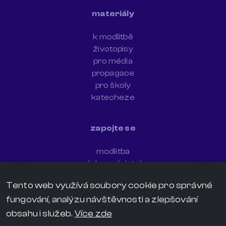
materiály
k modlitbě
životopisy
pro média
propagace
pro školy
katecheze
zapojte se
modlitba
dobrovolnictví
newsletter
Tento web využívá soubory cookie pro správné
sdílejte svědectví
fungování, analýzu návštěvnosti a zlepšování
darujte
kontakt
obsahu i služeb.
Více zde
grafický manuál