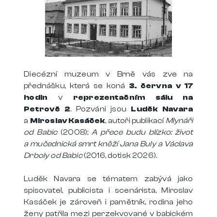
Diecézní muzeum v Brně vás zve na
přednášku, která se koná
3. června
v 17
hodin
v
reprezentačním sálu na
Petrově 2
. Pozváni jsou
Luděk Navara
a
Miroslav Kasáček
, autoři publikací
Mlynáři
od Babic
(2008);
A přece budu blízko: život
a mučednická smrt kněží Jana Buly a Václava
Drboly od Babic
(2016, dotisk 2026).
Luděk Navara se tématem zabývá jako
spisovatel, publicista i scenárista, Miroslav
Kasáček je zároveň i pamětník, rodina jeho
ženy patřila mezi perzekvované v babickém