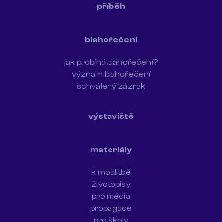
příběh
blahořečení
jak probíhá blahořečení?
význam blahořečení
schválený zázrak
výstaviště
materiály
k modlitbě
životopisy
pro média
propagace
pro školy