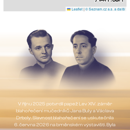
Leaflet
|
© Seznam.cz a.s. a další
V říjnu 2025 potvrdil papež Lev XIV. záměr
blahořečení mučedníků Jana Buly a Václava
Drboly. Slavnost blahořečení se uskutečnila
6. června 2026 na brněnském výstavišti. Byla