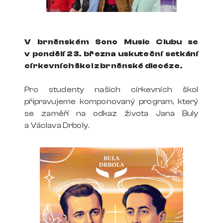
V brněnském Sono Music Clubu se
v pondělí 23. března uskuteční setkání
církevních škol z brněnské diecéze.
Pro studenty našich církevních škol
připravujeme komponovaný program, který
se zaměří na odkaz života Jana Buly
a Václava Drboly.