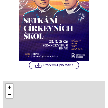
Stáhnout plakátek
+
−