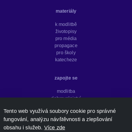
materiály
k modlitbě
životopisy
pro média
propagace
pro školy
katecheze
zapojte se
modlitba
dobrovolnictví
newsletter
Tento web využívá soubory cookie pro správné
sdílejte svědectví
fungování, analýzu návštěvnosti a zlepšování
darujte
kontakt
obsahu i služeb.
Více zde