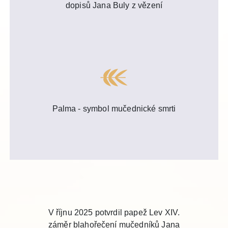
dopisů Jana Buly z vězení
Palma - symbol mučednické smrti
V říjnu 2025 potvrdil papež Lev XIV.
záměr blahořečení mučedníků Jana