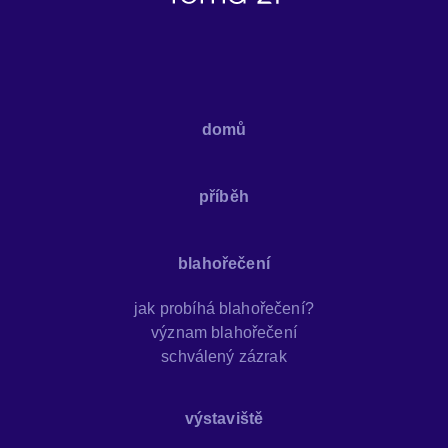
domů
příběh
blahořečení
jak probíhá blahořečení?
význam blahořečení
schválený zázrak
výstaviště