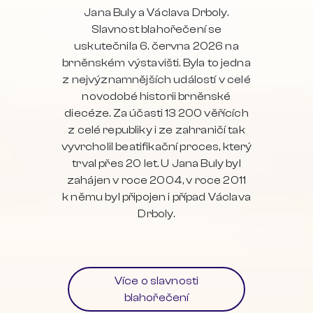
Jana Buly a Václava Drboly.
Slavnost blahořečení se
uskutečnila 6. června 2026 na
brněnském výstavišti. Byla to jedna
z nejvýznamnějších událostí v celé
novodobé historii brněnské
diecéze. Za účasti 13 200 věřících
z celé republiky i ze zahraničí tak
vyvrcholil beatifikační proces, který
trval přes 20 let. U Jana Buly byl
zahájen v roce 2004, v roce 2011
k němu byl připojen i případ Václava
Drboly.
Více o slavnosti
blahořečení