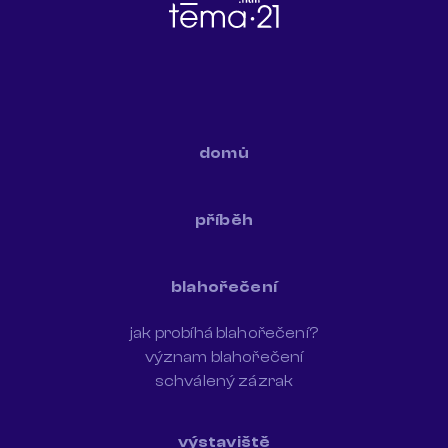
domů
příběh
blahořečení
jak probíhá blahořečení?
význam blahořečení
schválený zázrak
výstaviště