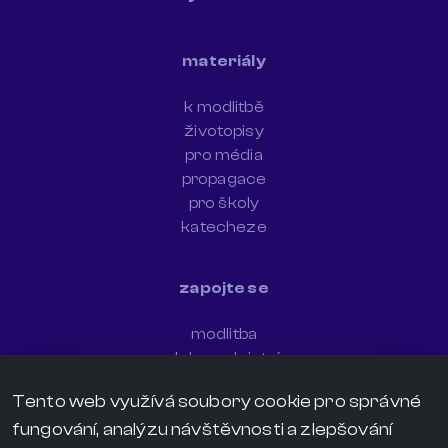
materiály
k modlitbě
životopisy
pro média
propagace
pro školy
katecheze
zapojte se
modlitba
dobrovolnictví
newsletter
Tento web využívá soubory cookie pro správné
sdílejte svědectví
fungování, analýzu návštěvnosti a zlepšování
darujte