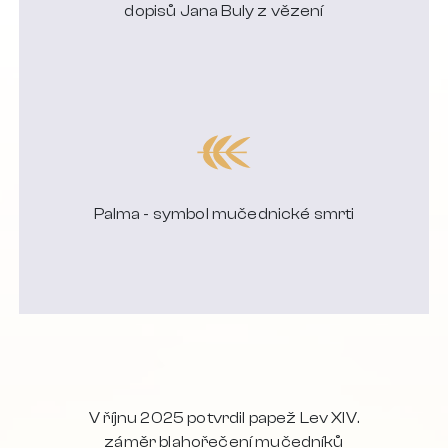
dopisů Jana Buly z vězení
Palma - symbol mučednické smrti
V říjnu 2025 potvrdil papež Lev XIV.
záměr blahořečení mučedníků